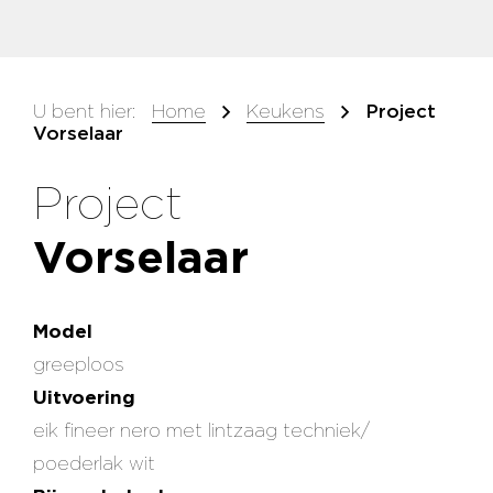
U bent hier:
Home
Keukens
Project
Vorselaar
Project
Vorselaar
Model
greeploos
Uitvoering
eik fineer nero met lintzaag techniek/
poederlak wit