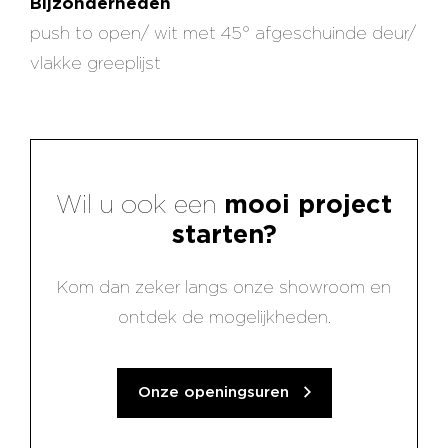
Bijzonderheden
push to open/ wit met 45° afgeschuinde deur/
vlakke greeplijst
Wil u ook een
mooi project
starten?
Kom dan zeker langs onze showroom en
ontdek de mogelijkheden.
Onze openingsuren