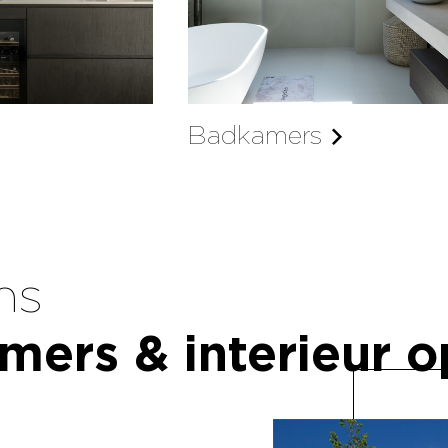
Badkamers
ns
mers & interieur 