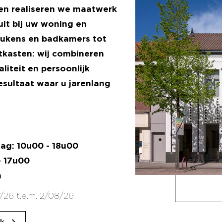
en realiseren we maatwerk
uit bij uw woning en
keukens en badkamers tot
tkasten: wij combineren
iteit en persoonlijk
esultaat waar u jarenlang
ag: 10u00 - 18u00
- 17u00
n
/26 t.e.m. 2/08/26