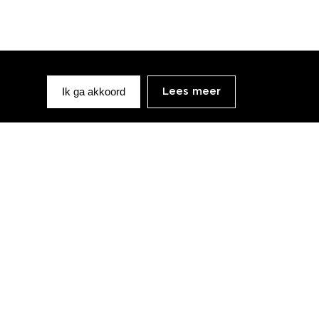
Ik ga akkoord
Lees meer
Openingsuren
Maandag - vrijdag
10u00 - 18u00
Zaterdag
10u00 - 17u00
Zondag