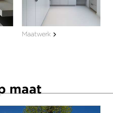
Maatwerk
op maat