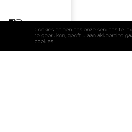
Cookies helpen ons onze services te le
Tel:
+32 3 322 61 61
te gebruiken, geeft u aan akkoord te g
cookies.
Contactgegev
Heilig Bloedlaan 
B-2320 Hoogstra
T: +32 3 322 61 61