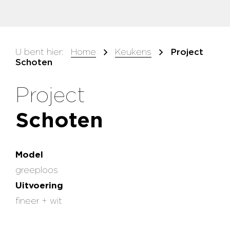
U bent hier:
Home
Keukens
Project
Schoten
Project
Schoten
Model
greeploos
Uitvoering
fineer + wit