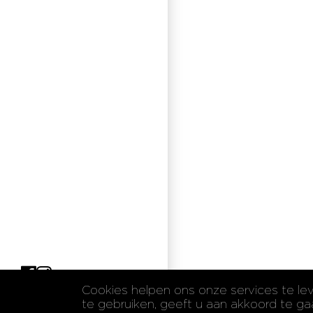
Cookies helpen ons onze services te le
Tel:
+32 3 322 61 61
te gebruiken, geeft u aan akkoord te g