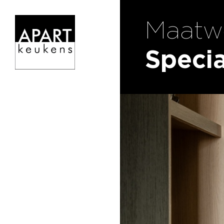
Maatw
Speci