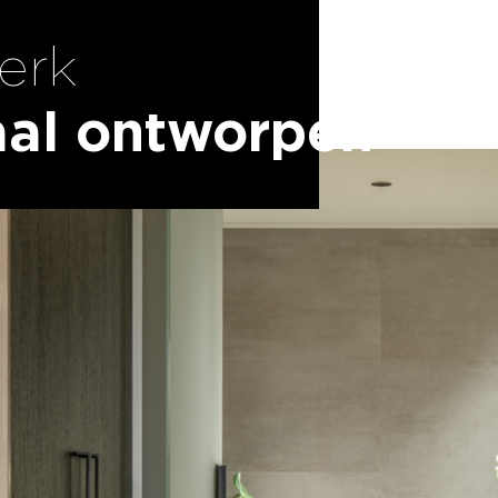
erk
aal ontworpen