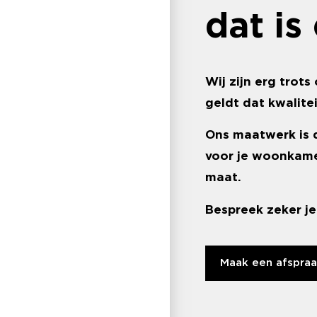
dat i
Wij zijn erg trot
geldt dat kwalite
Ons maatwerk is d
voor je woonkamer
maat.
Bespreek zeker j
Maak een afspra