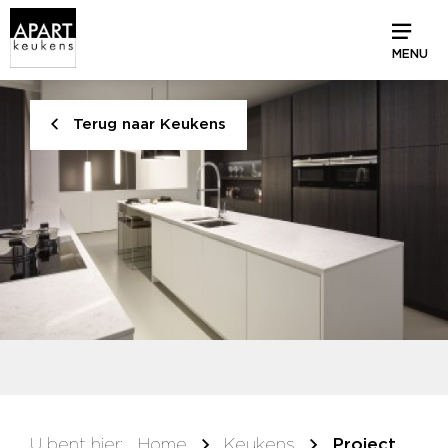
MENU
Terug naar Keukens
U bent hier:
Home
Keukens
Project