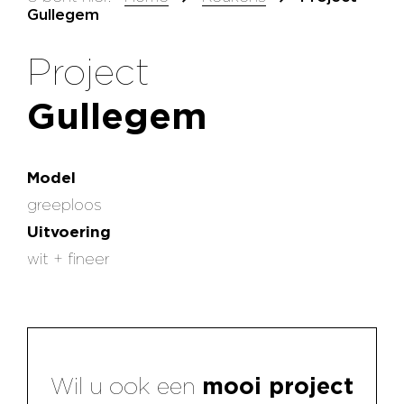
Gullegem
Project
Gullegem
Model
greeploos
Uitvoering
wit + fineer
Wil u ook een
mooi project