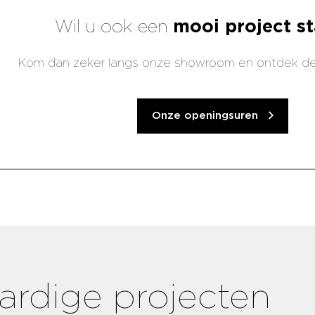
Wil u ook een
mooi project st
Kom dan zeker langs onze showroom en ontdek de
Onze openingsuren
aardige projecten