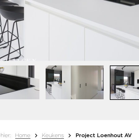
hier:
Home
Keukens
Project Loenhout AV