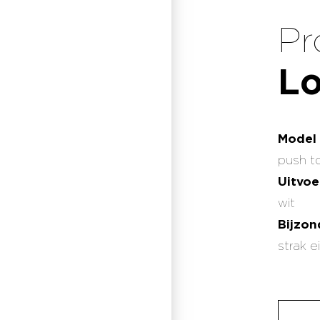
Pr
Lo
Model
push t
Uitvoe
wit
Bijzo
strak e