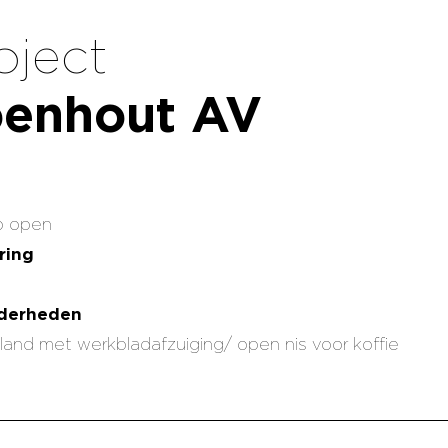
oject
enhout AV
o open
ring
nderheden
iland met werkbladafzuiging/ open nis voor koffie