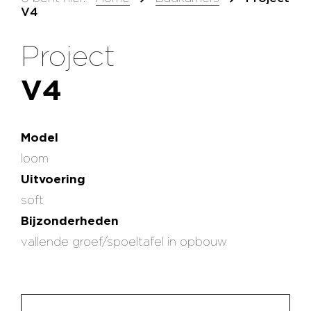
V4
Project
V4
Model
loom
Uitvoering
soft
Bijzonderheden
vallende groef/spoeltafel in opbouw