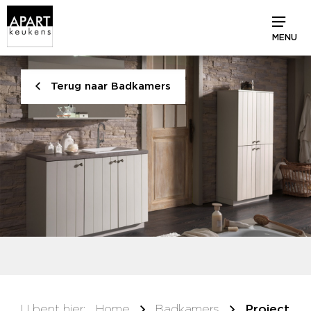
MENU
Terug naar Badkamers
U bent hier:
Home
Badkamers
Project