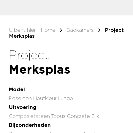
U bent hier:
Home
Badkamers
Project
Merksplas
Project
Merksplas
Model
Poseidon Houtkleur Lungo
Uitvoering
Composietsteen Topus Concrete Silk
Bijzonderheden