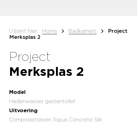
U bent hier:
Home
Badkamers
Project
Merksplas 2
Project
Merksplas 2
Model
Hadenwasser gastentoilet
Uitvoering
Composietsteen Topus Concrete Silk