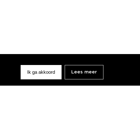
Ik ga akkoord
Lees meer
Openingsuren
Maandag - vrijdag
10u00 - 18u00