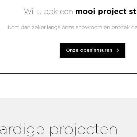
Wil u ook een
mooi project st
Kom dan zeker langs onze showroom en ontdek de
Onze openingsuren
aardige projecten