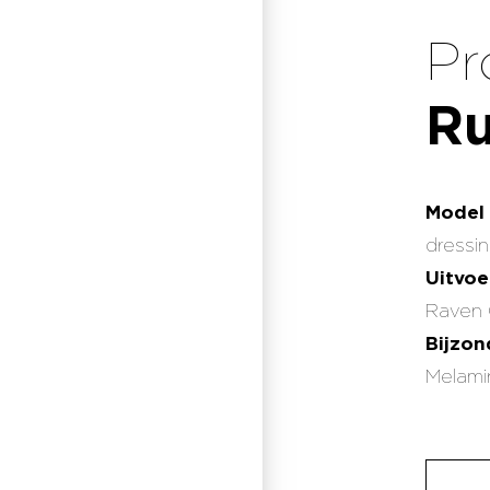
Pr
R
Model
dressi
Uitvoe
Raven 
Bijzo
Melamin