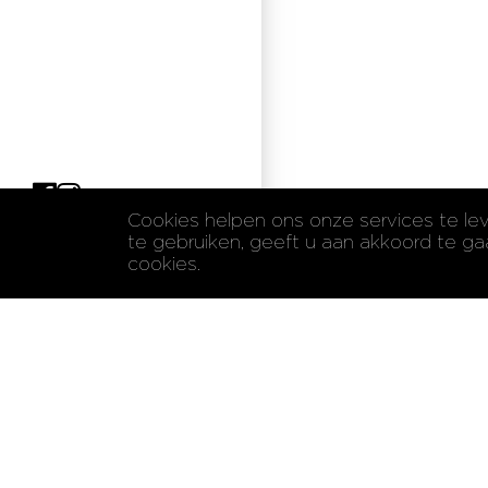
Cookies helpen ons onze services te le
Tel:
+32 3 322 61 61
te gebruiken, geeft u aan akkoord te g
cookies.
Contactgegev
Heilig Bloedlaan 
B-2320 Hoogstra