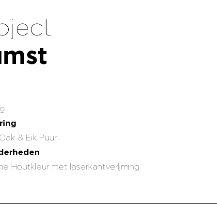
oject
umst
ng
ring
Oak & Eik Puur
nderheden
e Houtkleur met laserkantverljming